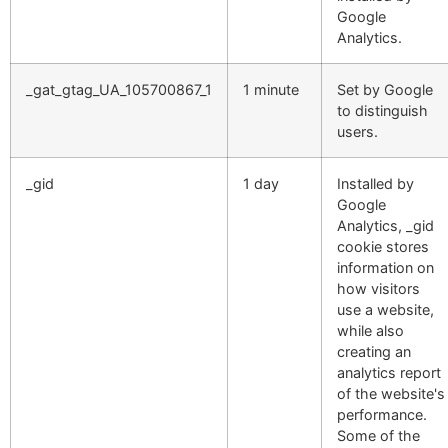
Google
Analytics.
_gat_gtag_UA_105700867_1
1 minute
Set by Google
to distinguish
users.
_gid
1 day
Installed by
Google
Analytics, _gid
cookie stores
information on
how visitors
use a website,
while also
creating an
analytics report
of the website's
performance.
Some of the