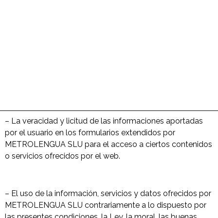
legal según el caso.
El sitio web de METROLENGUA SLU proporciona gran
diversidad de información, servicios y datos. El usuario
asume su responsabilidad en el uso correcto del sitio
web. Esta responsabilidad se extenderá a:
– La veracidad y licitud de las informaciones aportadas
por el usuario en los formularios extendidos por
METROLENGUA SLU para el acceso a ciertos contenidos
o servicios ofrecidos por el web.
– El uso de la información, servicios y datos ofrecidos por
METROLENGUA SLU contrariamente a lo dispuesto por
las presentes condiciones, la Ley, la moral, las buenas